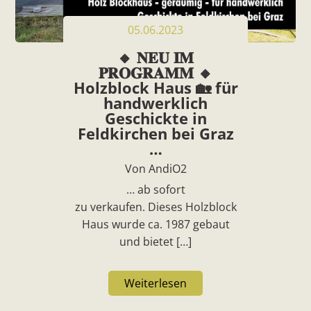
05.06.2023
🔸 𝐍𝐄𝐔 𝐈𝐌
𝐏𝐑𝐎𝐆𝐑𝐀𝐌𝐌 🔸
Holzblock Haus 🏡 für
handwerklich
Geschickte in
Feldkirchen bei Graz
…
Von AndiO2
… ab sofort
zu verkaufen. Dieses Holzblock
Haus wurde ca. 1987 gebaut
und bietet […]
Weiterlesen