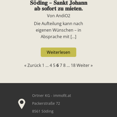
𝐒ö𝐝𝐢𝐧𝐠 – 𝐒𝐚𝐧𝐤𝐭 𝐉𝐨𝐡𝐚𝐧𝐧
𝐚𝐛 𝐬𝐨𝐟𝐨𝐫𝐭 𝐳𝐮 𝐦𝐢𝐞𝐭𝐞𝐧.
Von AndiO2
Die Aufteilung kann nach
eigenen Wünschen – in
Absprache mit […]
Weiterlesen
« Zurück
1
…
4
5
6
7
8
…
18
Weiter »
Our footer
Ortner KG - immofit.at
Packerstraße 72
8561 Söding