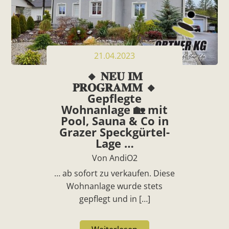
21.04.2023
🔸 𝐍𝐄𝐔 𝐈𝐌
𝐏𝐑𝐎𝐆𝐑𝐀𝐌𝐌 🔸
Gepflegte
Wohnanlage 🏡 mit
Pool, Sauna & Co in
Grazer Speckgürtel-
Lage …
Von AndiO2
… ab sofort zu verkaufen. Diese
Wohnanlage wurde stets
gepflegt und in […]