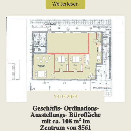
Weiterlesen
13.03.2023
𝐆𝐞𝐬𝐜𝐡ä𝐟𝐭𝐬- 𝐎𝐫𝐝𝐢𝐧𝐚𝐭𝐢𝐨𝐧𝐬-
𝐀𝐮𝐬𝐬𝐭𝐞𝐥𝐥𝐮𝐧𝐠𝐬- 𝐁ü𝐫𝐨𝐟𝐥ä𝐜𝐡𝐞
𝐦𝐢𝐭 𝐜𝐚. 𝟏𝟎𝟖 𝐦² 𝐢𝐦
𝐙𝐞𝐧𝐭𝐫𝐮𝐦 𝐯𝐨𝐧 𝟖𝟓𝟔𝟏