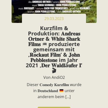
29.03.2023
Kurzfilm &
Produktion: 𝐀𝐧𝐝𝐫𝐞𝐚𝐬
𝐎𝐫𝐭𝐧𝐞𝐫 & 𝐖𝐡𝐢𝐭𝐞 𝐒𝐡𝐚𝐫𝐤
𝐅𝐢𝐥𝐦𝐬 ♒️ produzierte
gemeinsam mit
‚𝐑𝐨𝐜𝐤𝐚𝐮𝐭 𝐅𝐢𝐥𝐦‘ & 𝐉𝐨𝐡𝐧
𝐏𝐞𝐛𝐛𝐥𝐞𝐬𝐭𝐨𝐧𝐞 im Jahr
2021 ‚𝐃𝐞𝐫 𝐖𝐚𝐥𝐝𝐥ä𝐮𝐟𝐞𝐫 𝐈‘
🎬
Von AndiO2
Dieser 𝐂𝐨𝐦𝐞𝐝𝐲 𝐊𝐮𝐫𝐳𝐟𝐢𝐥𝐦 wurde
in 𝐃𝐞𝐮𝐭𝐬𝐜𝐡𝐥𝐚𝐧𝐝
unter
anderem beim […]