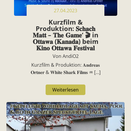
27.04.2023
Kurzfilm &
Produktion: 𝐒𝐜𝐡𝐚𝐜𝐡
𝐌𝐚𝐭𝐭 – 𝐓𝐡𝐞 𝐆𝐚𝐦𝐞‘ 🎬 in
𝐎𝐭𝐭𝐚𝐰𝐚 (𝐊𝐚𝐧𝐚𝐝𝐚) beim
𝐊𝐢𝐧𝐨 𝐎𝐭𝐭𝐚𝐰𝐚 𝐅𝐞𝐬𝐭𝐢𝐯𝐚𝐥
Von AndiO2
Kurzfilm & Produktion: 𝐀𝐧𝐝𝐫𝐞𝐚𝐬
𝐎𝐫𝐭𝐧𝐞𝐫 & 𝐖𝐡𝐢𝐭𝐞 𝐒𝐡𝐚𝐫𝐤 𝐅𝐢𝐥𝐦𝐬 ♒️ […]
Weiterlesen