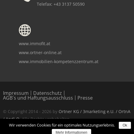
Telefax: +43 3137 50590
www.immofit.at
www.ortner-online.at
www.immobilien-kompetenzzentrum.at
Copyright notice
Impressum
Datenschutz
AGB´s und Haftungsausschluss
Presse
© Copyright 2014 - 2026 by
Ortner KG / 3marketing e.U. / OrtnA
/ Andi O
. Alle Rechte vorbehalten.
Wir verwenden Cookies für ein optimales Nutzungserlebnis.
Ok
Alle Angaben ohne Gewähr.
Mehr Informationen