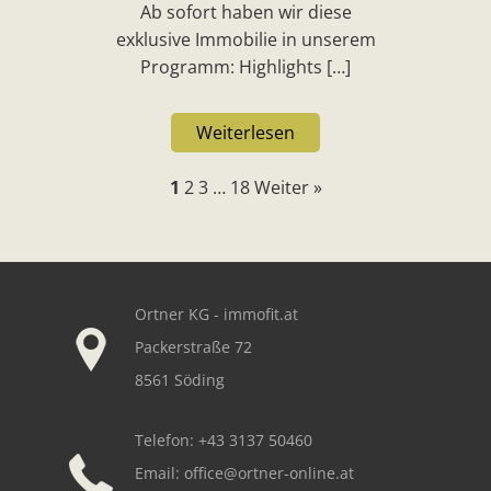
Ab sofort haben wir diese
exklusive Immobilie in unserem
Programm: Highlights […]
Weiterlesen
1
2
3
…
18
Weiter »
Our footer
Ortner KG - immofit.at
Packerstraße 72
8561 Söding
Telefon: +43 3137 50460
Email:
office@ortner-online.at