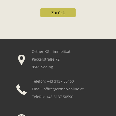
Zurück
Our footer
Ortner KG - immofit.at
Packerstraße 72
8561 Söding
Telefon: +43 3137 50460
Email:
office@ortner-online.at
Telefax: +43 3137 50590