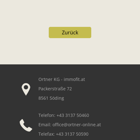
Zurück
Our footer
Ortner KG - immofit.at
Packerstraße 72
8561 Söding
Telefon: +43 3137 50460
Email:
office@ortner-online.at
Telefax: +43 3137 50590