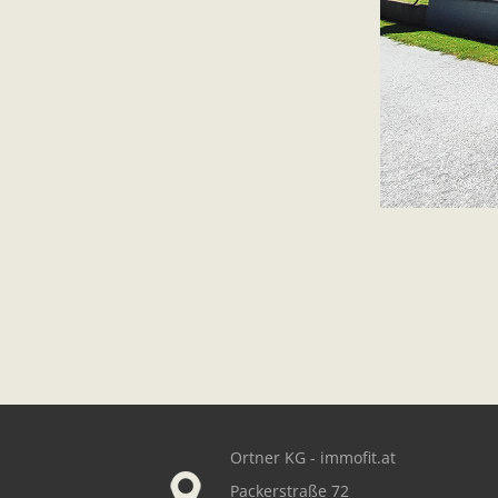
Our footer
Ortner KG - immofit.at
Packerstraße 72