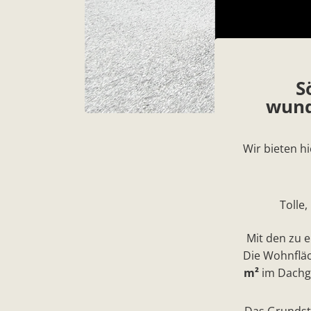
S
wund
Wir bieten h
Tolle
Mit den zu 
Die Wohnfläc
m²
im Dachge
Das Grundstü