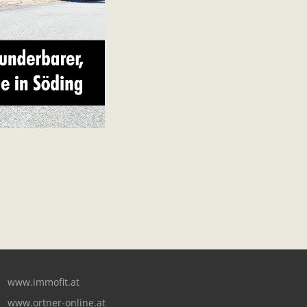
www.immofit.at
www.ortner-online.at