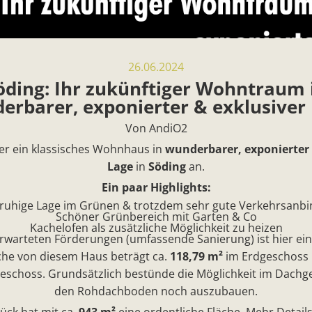
26.06.2024
öding: Ihr zukünftiger Wohntraum 
erbarer, exponierter & exklusiver 
Von AndiO2
ier ein klassisches Wohnhaus in
wunderbarer, exponierter 
Lage
in
Söding
an.
Ein paar Highlights:
, ruhige Lage im Grünen & trotzdem sehr gute Verkehrsanb
Schöner Grünbereich mit Garten & Co
Kachelofen als zusätzliche Möglichkeit zu heizen
erwarteten Förderungen (umfassende Sanierung) ist hier ein
he von diesem Haus beträgt ca.
118,79 m²
im Erdgeschoss 
schoss. Grundsätzlich bestünde die Möglichkeit im Dachg
den Rohdachboden noch auszubauen.
ck hat mit ca.
943 m²
eine ordentliche Fläche. Mehr Details