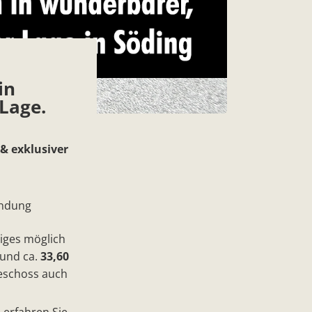
in
Lage.
& exklusiver
indung
iges möglich
und ca.
33,60
eschoss auch
 erfahren Sie