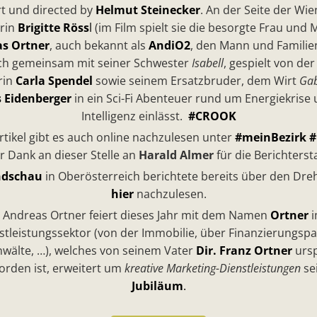
t und directed by
Helmut Steinecker
. An der Seite der Wie
rin
Brigitte Röss
l
(im Film spielt sie die besorgte Frau und 
s Ortner
, auch bekannt als
AndiO2
, den Mann und Famili
ich gemeinsam mit seiner Schwester
Isabell
, gespielt von de
rin
Carla Spendel
sowie seinem Ersatzbruder, dem Wirt
Gab
 Eidenberger
in ein Sci-Fi Abenteuer rund um Energiekrise 
Intelligenz einlässt.
#CROOK
tikel gibt es auch online nachzulesen unter
#meinBezirk 
 Dank an dieser Stelle an
Harald Almer
für die Berichterst
dschau
in Oberösterreich berichtete bereits über den Dreh
hier
nachzulesen.
 Andreas Ortner feiert dieses Jahr mit dem Namen
Ortner
i
leistungssektor (von der Immobilie, über Finanzierungspar
wälte, …), welches von seinem Vater
Dir. Franz Ortner
ursp
rden ist, erweitert um
kreative Marketing-Dienstleistungen
se
Jubiläum
.