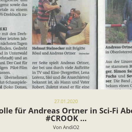
27.01.2020
lle für Andreas Ortner in Sci-Fi A
#CROOK …
Von AndiO2