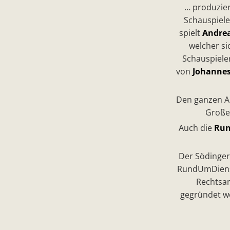
… produzier
Schauspiele
spielt
Andrea
welcher s
Schauspiele
von
Johannes
Den ganzen Ar
Großer
Auch die
Run
Der Södinger
RundUmDienst
Rechtsan
gegründet wo