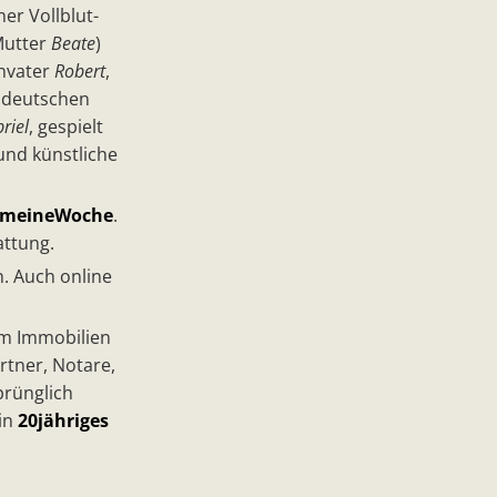
ner Vollblut-
Mutter
Beate
)
envater
Robert
,
r deutschen
riel
, gespielt
und künstliche
#meineWoche
.
attung.
. Auch online
m Immobilien
tner, Notare,
rünglich
in
20jähriges