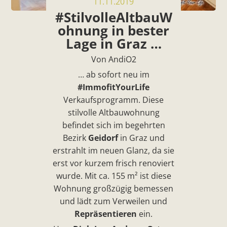
11.11.2019
#StilvolleAltbauW
ohnung in bester
Lage in Graz …
Von AndiO2
… ab sofort neu im
#ImmofitYourLife
Verkaufsprogramm.
Diese
stilvolle Altbauwohnung
befindet sich im begehrten
Bezirk
Geidorf
in Graz und
erstrahlt im neuen Glanz, da sie
erst vor kurzem frisch renoviert
wurde. Mit ca. 155 m² ist diese
Wohnung großzügig bemessen
und lädt zum Verweilen und
Repräsentieren
ein.