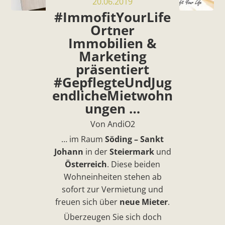
20.06.2019
#ImmofitYourLife
Ortner
Immobilien &
Marketing
präsentiert
#GepflegteUndJug
endlicheMietwohn
ungen …
Von AndiO2
… im Raum
Söding – Sankt
Johann
in der
Steiermark
und
Österreich
. Diese beiden
Wohneinheiten stehen ab
sofort zur Vermietung und
freuen sich über
neue Mieter
.
Überzeugen Sie sich doch