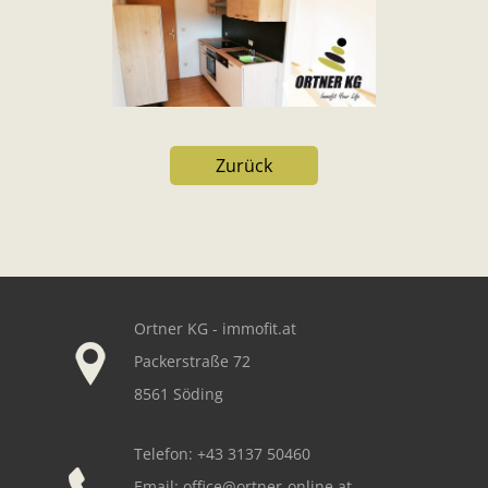
Zurück
Our footer
Ortner KG - immofit.at
Packerstraße 72
8561 Söding
Telefon: +43 3137 50460
Email:
office@ortner-online.at