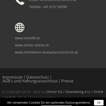
Telefax: +43 3137 50590
www.immofit.at
www.ortner-online.at
www.immobilien-kompetenzzentrum.at
Copyright notice
Impressum
Datenschutz
AGB´s und Haftungsausschluss
Presse
© Copyright 2014 - 2026 by
Ortner KG / 3marketing e.U. / OrtnA
/ Andi O
. Alle Rechte vorbehalten.
Wir verwenden Cookies für ein optimales Nutzungserlebnis.
Ok
Alle Angaben ohne Gewähr.