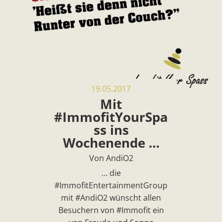
19.05.2017
Mit
#ImmofitYourSpa
ss ins
Wochenende …
Von AndiO2
… die
#ImmofitEntertainmentGroup
mit #AndiO2 wünscht allen
Besuchern von #Immofit ein