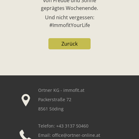
von Freude und Sonne
geprägtes Wochenende.
Und nicht vergessen:
#ImmofitYourLife
Zurück
Our footer
Ortner KG - immofit.at
Packerstraße 72
8561 Söding
Telefon: +43 3137 50460
Email:
office@ortner-online.at