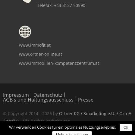
Telefax: +43 3137 50590
www.immofit.at
www.ortner-online.at
www.immobilien-kompetenzzentrum.at
Copyright notice
Impressum
Datenschutz
AGB´s und Haftungsausschluss
Presse
© Copyright 2014 - 2026 by
Ortner KG / 3marketing e.U. / OrtnA
/ Andi O
. Alle Rechte vorbehalten.
Wir verwenden Cookies für ein optimales Nutzungserlebnis.
Ok
Alle Angaben ohne Gewähr.
Mehr Informationen